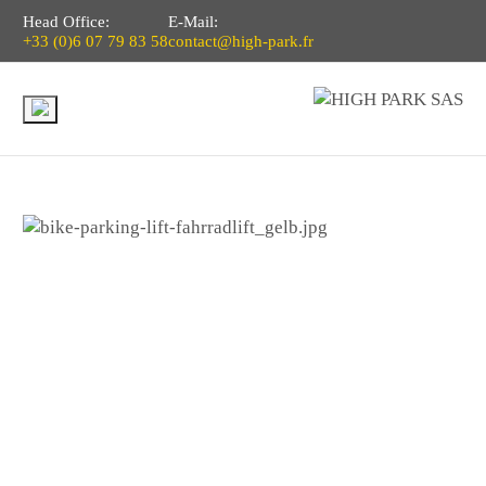
Head Office:
E-Mail:
+33 (0)6 07 79 83 58
contact@high-park.fr