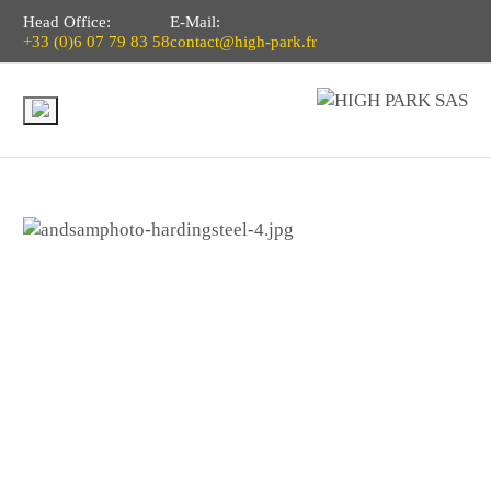
Head Office:
E-Mail:
+33 (0)6 07 79 83 58
contact@high-park.fr