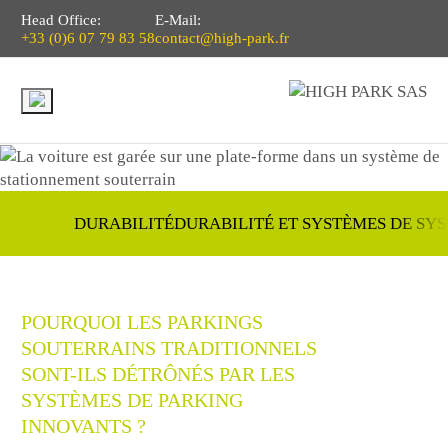
Head Office:
E-Mail:
+33 (0)6 07 79 83 58
contact@high-park.fr
DURABILITÉ
DURABILITÉ ET SYSTÈMES DE SY
POURQUOI LES PARKINGS
SOUTERRAINS TRADITIONNELS
SONT-ILS DÉTRÔNÉS PAR LES
SYSTÈMES DE PARKING
INNOVANTS ?